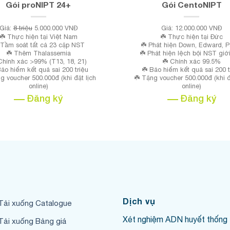
Gói proNIPT 24+
Gói CentoNIPT
Giá:
8 triệu
5.000.000 VNĐ
Giá: 12.000.000 VNĐ
☘️ Thực hiện tại Việt Nam
☘️ Thực hiện tại Đức
 Tầm soát tất cả 23 cặp NST
☘️ Phát hiện Down, Edward, P
☘️ Thêm Thalassemia
☘️ Phát hiện lệch bội NST giới
Chính xác >99% (T13, 18, 21)
☘️ Chính xác 99.5%
Bảo hiểm kết quả sai 200 triệu
☘️ Bảo hiểm kết quả sai 200 t
g voucher 500.000đ (khi đặt lịch
☘️ Tặng voucher 500.000đ (khi đ
online)
online)
Đăng ký
Đăng ký
Dịch vụ
Tải xuống Catalogue
Xét nghiệm ADN huyết thống
Tải xuống Bảng giá