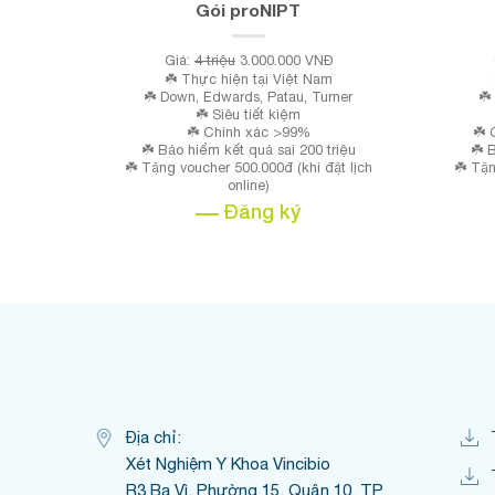
Gói proNIPT
Giá:
4 triệu
3.000.000 VNĐ
☘️ Thực hiện tại Việt Nam
☘️ Down, Edwards, Patau, Turner
☘️
☘️ Siêu tiết kiệm
☘️ Chính xác >99%
☘️ 
☘️ Bảo hiểm kết quả sai 200 triệu
☘️ 
☘️ Tặng voucher 500.000đ (khi đặt lịch
☘️ Tặn
online)
Đăng ký
Địa chỉ:
Xét Nghiệm Y Khoa Vincibio
R3 Ba Vì, Phường 15, Quận 10, TP