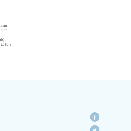
atau
 tính
riệu
ặt lịch