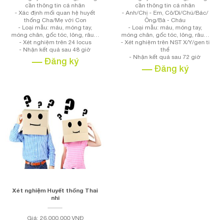
cần thông tin cá nhân
cần thông tin cá nhân
- Xác định mối quan hệ huyết
- Anh/Chị - Em, Cô/Dì/Chú/Bác/
thống Cha/Mẹ với Con
Ông/Bà - Cháu
- Loại mẫu: máu, móng tay,
- Loại mẫu: máu, móng tay,
móng chân, gốc tóc, lông, râu…
móng chân, gốc tóc, lông, râu…
- Xét nghiệm trên 24 locus
- Xét nghiệm trên NST X/Y/gen ti
- Nhận kết quả sau 48 giờ
thể
- Nhận kết quả sau 72 giờ
Đăng ký
Đăng ký
Xét nghiệm Huyết thống Thai
nhi
Giá: 26.000.000 VNĐ