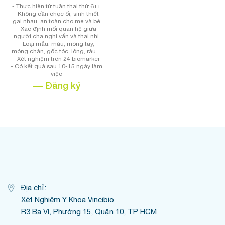
- Thực hiện từ tuần thai thứ 6++
- Không cần chọc ối, sinh thiết
gai nhau, an toàn cho mẹ và bé
- Xác định mối quan hệ giữa
người cha nghi vấn và thai nhi
- Loại mẫu: máu, móng tay,
móng chân, gốc tóc, lông, râu…
- Xét nghiệm trên 24 biomarker
- Có kết quả sau 10-15 ngày làm
việc
Đăng ký
Địa chỉ:
Xét Nghiệm Y Khoa Vincibio
R3 Ba Vì, Phường 15, Quận 10, TP HCM