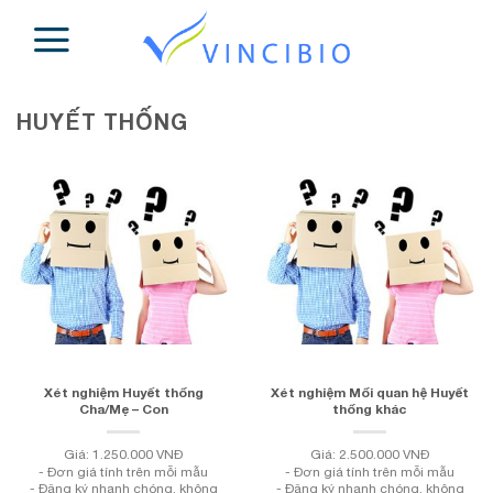
Skip
to
content
HUYẾT THỐNG
Xét nghiệm Huyết thống
Xét nghiệm Mối quan hệ Huyết
Cha/Mẹ – Con
thống khác
Giá: 1.250.000 VNĐ
Giá: 2.500.000 VNĐ
- Đơn giá tính trên mỗi mẫu
- Đơn giá tính trên mỗi mẫu
- Đăng ký nhanh chóng, không
- Đăng ký nhanh chóng, không