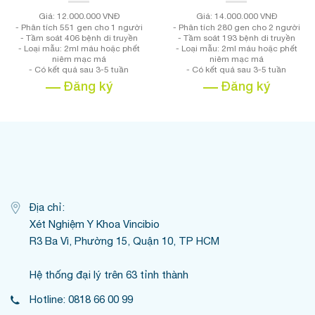
Giá: 12.000.000 VNĐ
Giá: 14.000.000 VNĐ
- Phân tích 551 gen cho 1 người
- Phân tích 280 gen cho 2 người
- Tầm soát 406 bệnh di truyền
- Tầm soát 193 bệnh di truyền
- Loại mẫu: 2ml máu hoặc phết
- Loại mẫu: 2ml máu hoặc phết
niêm mạc má
niêm mạc má
- Có kết quả sau 3-5 tuần
- Có kết quả sau 3-5 tuần
Đăng ký
Đăng ký
Địa chỉ:
Xét Nghiệm Y Khoa Vincibio
R3 Ba Vì, Phường 15, Quận 10, TP HCM
Hệ thống đại lý trên 63 tỉnh thành
Hotline: 0818 66 00 99