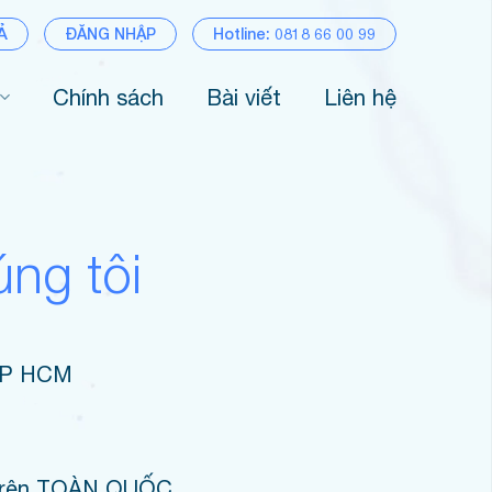
Ả
ĐĂNG NHẬP
Hotline: 0818 66 00 99
Chính sách
Bài viết
Liên hệ
úng tôi
 TP HCM
à trên TOÀN QUỐC